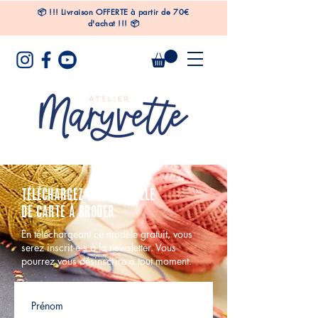
📦
!!!
Livraison OFFERTE à partir de 70€
d'achat !!! 📦
TÉLÉCHARGEZ votre modèle
de CARTE à broder
En téléchargeant ce modèle gratuit, vous
serez inscrit·e·s à la newsletter. Vous
pourrez vous désinscrire à tout moment.
Prénom