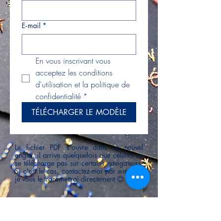
E‑mail
*
En vous inscrivant vous 
acceptez les conditions 
d'utilisation et la politique de 
confidentialité
*
TÉLÉCHARGER LE MODÈLE
Le fichier PDF s'ouvre dans un nouvel
onglet, il arrive quelquefois que celui-ci ne
se télécharge pas sur certains navigateurs.
Si c'est le cas, contactez-moi par e-mail et
je vous le transmettrai directement 😊