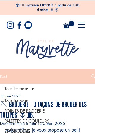
📦
!!!
Livraison OFFERTE à partir de 70€
d'achat !!! 📦
Post
Tous les posts
13 mai 2025
Tous les posts
🪡 BRODERIE : 3 façons de broder des
POINTS DE BRODERIE
tulipes 🌷🧵
PALETTES DE COULEURS
Dernière mise à jour :
20 mai 2025
Aujourd’hui, je vous propose un petit 
DIY BRODERIE