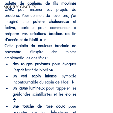
palette de couleurs de fils moulinés 
MODÈLES GRATUITS
DMC
 pour inspirer vos projets de 
broderie. Pour ce mois de novembre, j’ai 
imaginé une 
palette chaleureuse et 
festive
, parfaite pour commencer à 
préparer vos 
créations brodées de fin 
d’année et de Noël
 🎄✨.
Cette 
palette de couleurs broderie de 
novembre
 s’inspire des teintes 
emblématiques des fêtes :
des rouges profonds
 pour évoquer 
l’esprit festif de Noël 🎅
un vert sapin intense
, symbole 
incontournable du sapin de Noël 🌲
un jaune lumineux
 pour rappeler les 
guirlandes scintillantes et les étoiles 
🌟
une touche de rose doux
 pour 
apporter de la délicatesse et 