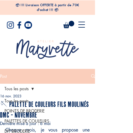
📦
!!!
Livraison OFFERTE à partir de 70€
d'achat !!! 📦
Post
Tous les posts
16 nov. 2023
Tous les posts
🪡 PALETTE DE COULEURS FILS MOULINÉS
POINTS DE BRODERIE
DMC - NOVEMBRE
PALETTES DE COULEURS
Dernière mise à jour :
6 mai
Chaque mois, je vous propose une 
DIY BRODERIE