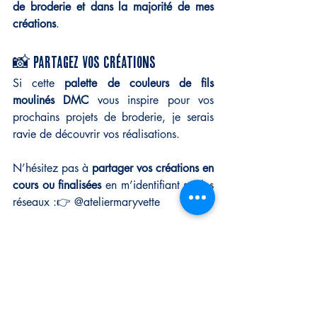
de broderie et dans la majorité de mes 
créations
.
📸 Partagez vos créations
Si cette 
palette de couleurs de fils 
moulinés DMC
 vous inspire pour vos 
prochains projets de broderie, je serais 
ravie de découvrir vos réalisations.
N’hésitez pas à 
partager vos créations en 
cours ou finalisées
 en m’identifiant sur les 
réseaux :👉 @ateliermaryvette
C’est toujours un plaisir de voir vos 
projets prendre vie 🧡
inspiration couleurs broderie
palette couleurs broderie Noël
palette couleurs fils moulinés DMC
palette couleurs broderie novembre