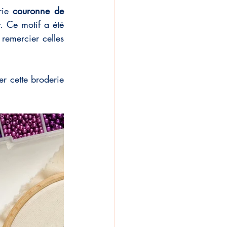
rie 
couronne de 
 Ce motif a été 
emercier celles 
er cette broderie 