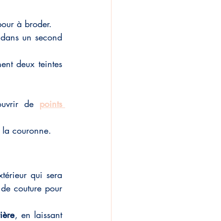
mbour à broder.
r dans un second 
ent deux teintes 
ouvrir de 
points 
e la couronne.
érieur qui sera 
 de couture pour 
ière
, en laissant 