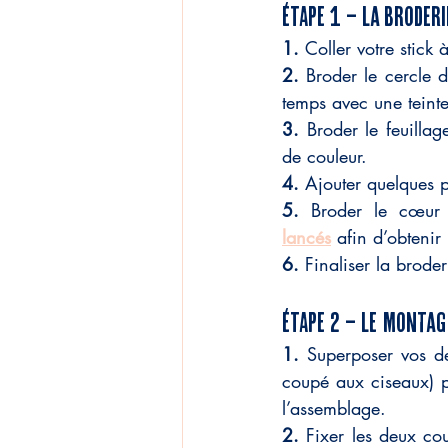
ÉTAPE 1 – La broderi
1. 
Coller votre stick 
2. 
Broder le cercle 
temps avec une teinte
3. 
Broder le feuillag
de couleur.
4. 
Ajouter quelques pe
5. 
Broder le cœur 
lancés
 afin d’obtenir
6. 
Finaliser la brode
ÉTAPE 2 – LE Montag
1. 
Superposer vos de
coupé aux ciseaux) pu
l’assemblage.
2. 
Fixer les deux co