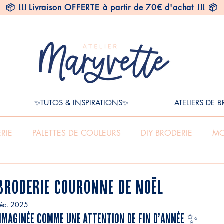
📦
!!!
Livraison OFFERTE à partir de 70€ d'achat !!! 📦
✨TUTOS & INSPIRATIONS✨
ATELIERS DE 
RIE
PALETTES DE COULEURS
DIY BRODERIE
MO
Broderie Couronne de Noël
éc. 2025
 imaginée comme une attention de fin d’année ✨