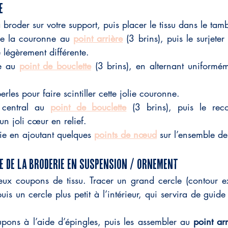
e
à broder sur votre support, puis placer le tissu dans le ta
de la couronne au 
point arrière
 (3 brins), puis le surjete
 légèrement différente.
e au 
point de bouclette
 (3 brins), en alternant uniformém
rles pour faire scintiller cette jolie couronne.
central au 
point de bouclette
 (3 brins), puis le rec
 un joli cœur en relief.
rie en ajoutant quelques 
points de nœud
 sur l’ensemble d
e de la broderie en suspension / ornement
ux coupons de tissu. Tracer un grand cercle (contour ext
is un cercle plus petit à l’intérieur, qui servira de guide
upons à l’aide d’épingles, puis les assembler au 
point arr