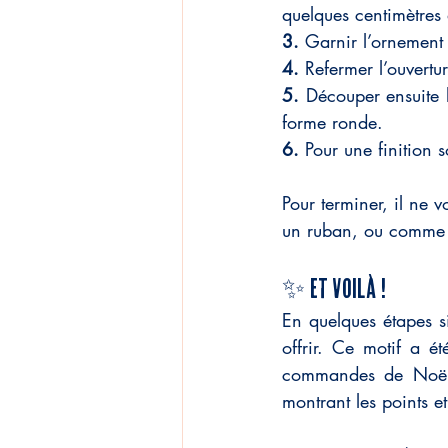
quelques centimètres 
3. 
Garnir l’ornement 
4. 
Refermer l’ouvertur
5. 
Découper ensuite l
forme ronde.
6. 
Pour une finition s
Pour terminer, il ne v
un ruban, ou comme m
✨ Et voilà !
En quelques étapes s
offrir. Ce motif a é
commandes de Noël. 
montrant les points et