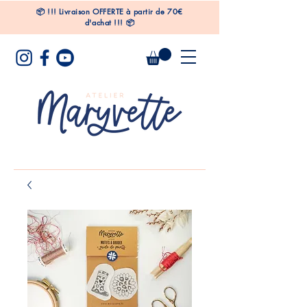
📦
!!!
Livraison OFFERTE à partir de 70€
d'achat !!! 📦