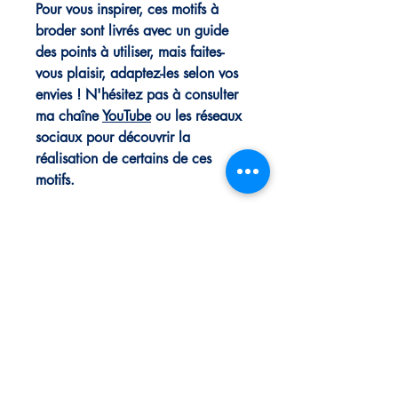
Pour vous inspirer, ces motifs à
broder sont livrés avec un guide
des points à utiliser, mais faites-
vous plaisir, adaptez-les selon vos
envies ! N'hésitez pas à consulter
ma chaîne
YouTube
ou les réseaux
sociaux pour découvrir la
réalisation de certains de ces
motifs.
👉 Envie d’explorer toute la
collection ? Découvrez aussi le
pack complet de motifs à broder
«
Graou Addict »
disponible
ici.
📌 Ces motifs de broderie sont
créés par l’Atelier Maryvette et
destinés à un usage personnel
uniquement.