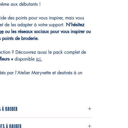
 même aux débutants !
ide des points pour vous inspirer, mais vous
 et de les adapter à votre support.
N'hésitez
be
ou les réseaux sociaux pour vous inspirer ou
s points de broderie.
lection ? Découvrez aussi le pack complet de
fleurs »
disponible
ici.
éés par l’Atelier Maryvette et destinés à un
s à broder
r et à broder sur le support de votre choix (t-
ifs à broder
hette, totebag...)