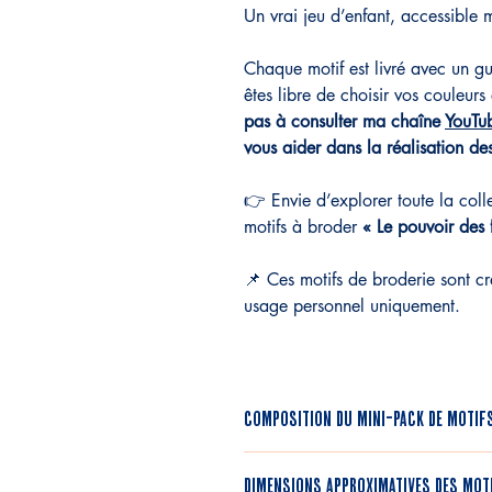
Un vrai jeu d’enfant, accessible
Chaque motif est livré avec un gu
êtes libre de choisir vos couleurs
pas à consulter ma chaîne
YouTu
vous aider dans la réalisation de
👉 Envie d’explorer toute la col
motifs à broder
« Le pouvoir des 
📌 Ces motifs de broderie sont cr
usage personnel uniquement.
Composition du mini-pack de motif
+ 2 motifs à broder fleurs à colle
Dimensions approximatives des mot
shirt, chemise, jean, trousse, poc