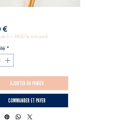
Prix
 €
r de 3 = 3€50 le mini-pack
ité
*
Ajouter au panier
Commander et payer