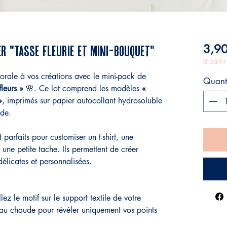
3,90
R "Tasse fleurie et mini-bouquet"
à parti
orale à vos créations avec le mini-pack de
Quant
fleurs »
🌸. Ce lot comprend les modèles
«
»
, imprimés sur papier autocollant hydrosoluble
ide.
 parfaits pour customiser un t-shirt, une
ne petite tache. Ils permettent de créer
délicates et personnalisées.
lez le motif sur le support textile de votre
au chaude pour révéler uniquement vos points