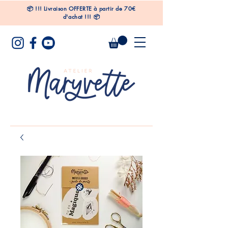
📦
!!!
Livraison OFFERTE à partir de 70€
d'achat !!! 📦