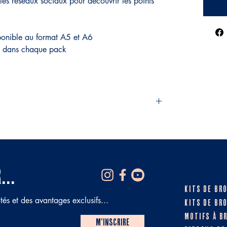
les réseaux sociaux pour découvrir les points
sponible au format A5 et A6
lus dans chaque pack
ec soin, et je privilégie toujours des matériaux
de QUALITÉ et RESPECTUEUX de
...
KITS DE BR
és et des avantages exclusifs...
KITS DE BR
MOTIFS À B
M'inscrire