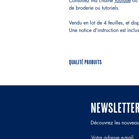
Consultez ma chaîne
Youtube
ou 
de broderie ou tutoriels.
Vendu en lot de 4 feuilles, et di
Une notice d'instruction est inc
Qualité produits
Chaque produit est sélectionné av
en accord avec mes valeurs ; 
l'environnement.
newsletter
Découvrez les nouveaut