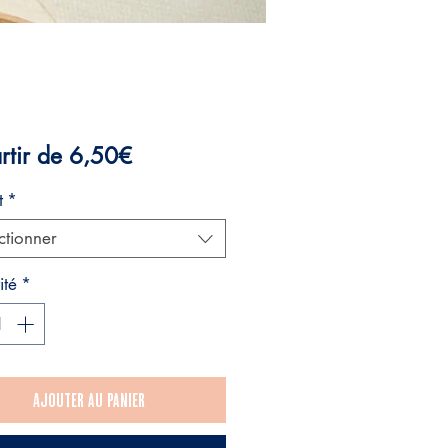
Prix
rtir de
6,50€
promotionnel
t
*
ctionner
ité
*
Ajouter au panier