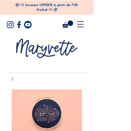
📦
!!!
Livraison OFFERTE à partir de 70€
d'achat !!! 📦